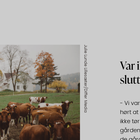
Julie Lunde Lillesæter/Differ Media
Var 
slut
- Vi va
hørt at
ikke tø
gården 
de gård