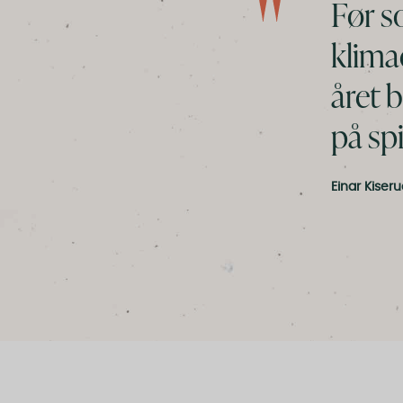
Før s
klima
året b
på spil
Einar Kiser