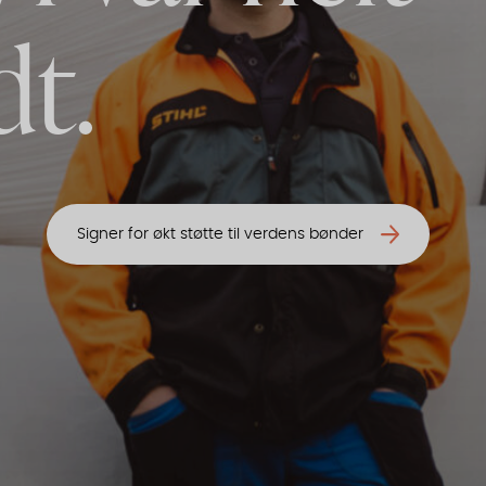
dt.
Signer for økt støtte til verdens bønder