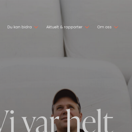
Du kan bidra
Aktuelt & rapporter
Om oss
i var helt