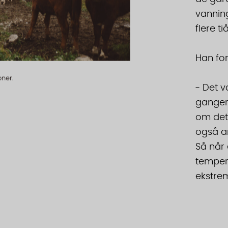
vanning
flere tiå
Han for
ner.
- Det v
ganger 
om det 
også an
Så når 
tempera
ekstre