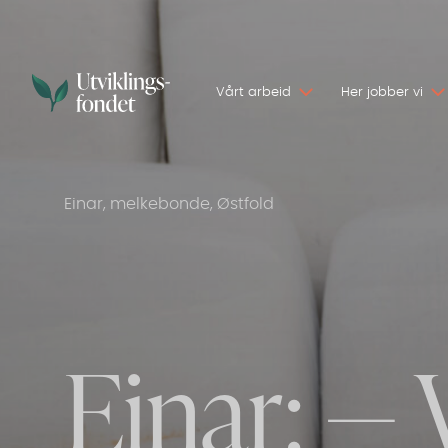
Vårt arbeid
Her jobber vi
Einar, melkebonde, Østfold
Einar: — V