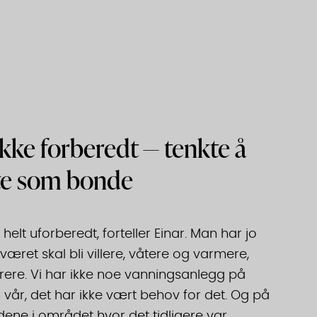
ikke forberedt — tenkte å
te som bonde
r helt uforberedt, forteller Einar. Man har jo
 været skal bli villere, våtere og varmere,
rrere. Vi har ikke noe vanningsanlegg på
vår, det har ikke vært behov for det. Og på
ene i området hvor det tidligere var