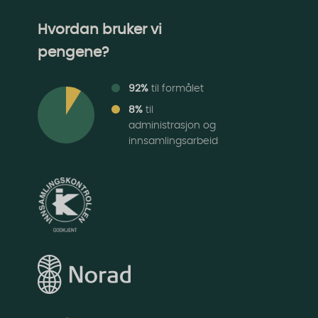
Hvordan bruker vi
pengene?
92%
til formålet
8%
til
administrasjon og
innsamlingsarbeid