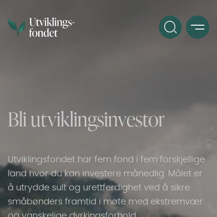
Bli utviklingsinvestor
Utviklingsfondet har fem fond i fem forskjellige
land hvor du kan investere månedlig. Målet er
å utrydde sult og urettferdighet ved å sikre
småbønders framtid i møte med ekstremvær
og vanskelige dyrkingsforhold.