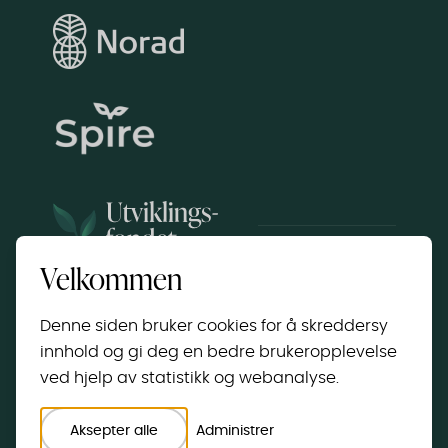
Velkommen
Copyright © 2025 Utviklingsfondet STI | All Rights
Reserved
Denne siden bruker cookies for å skreddersy
innhold og gi deg en bedre brukeropplevelse
ved hjelp av statistikk og webanalyse.
Administrer cookie
Vilkår og
Aksepter alle
Administrer
innstillinger
personvern