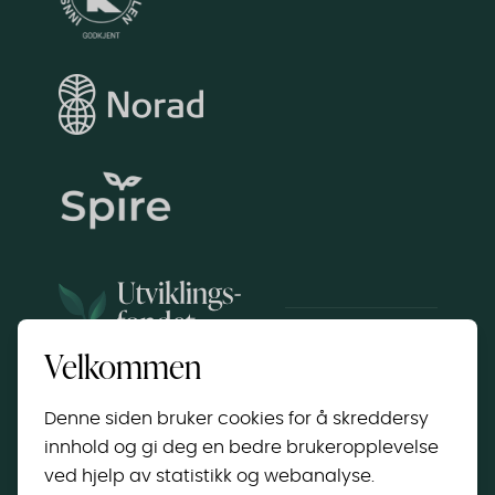
Velkommen
Copyright © 2025 Utviklingsfondet STI | All Rights
Reserved
Denne siden bruker cookies for å skreddersy
innhold og gi deg en bedre brukeropplevelse
ved hjelp av statistikk og webanalyse.