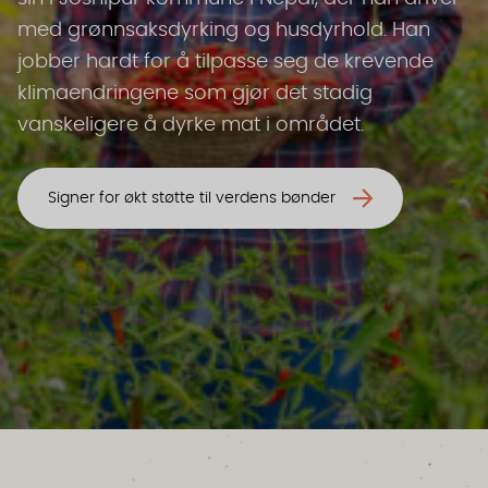
med grønnsaksdyrking og husdyrhold. Han
jobber hardt for å tilpasse seg de krevende
klimaendringene som gjør det stadig
vanskeligere å dyrke mat i området.
Signer for økt støtte til verdens bønder