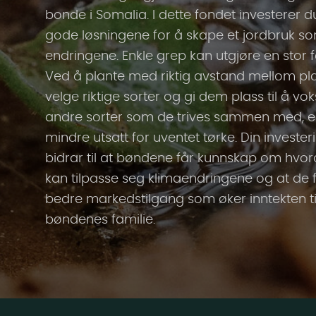
bonde i Somalia. I dette fondet investerer d
gode løsningene for å skape et jordbruk so
endringene. Enkle grep kan utgjøre en stor fo
Ved å plante med riktig avstand mellom pl
velge riktige sorter og gi dem plass til å v
andre sorter som de trives sammen med, 
mindre utsatt for uventet tørke. Din invester
bidrar til at bøndene får kunnskap om hvo
kan tilpasse seg klimaendringene og at de 
bedre markedstilgang som øker inntekten ti
bøndenes familie.