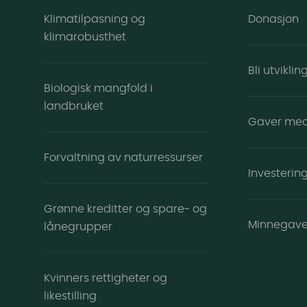
Klimatilpasning og
Donasjon
klimarobusthet
Bli utvikli
Biologisk mangfold i
landbruket
Gaver me
Forvaltning av naturressurser
Investering
Grønne kreditter og spare- og
Minnegav
lånegrupper
Kvinners rettigheter og
likestilling