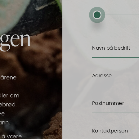
ngen
Navn på bedrift
Adresse
 årene
dler om
Postnummer
ebrød.
ye
ann.
Kontaktperson
e å være