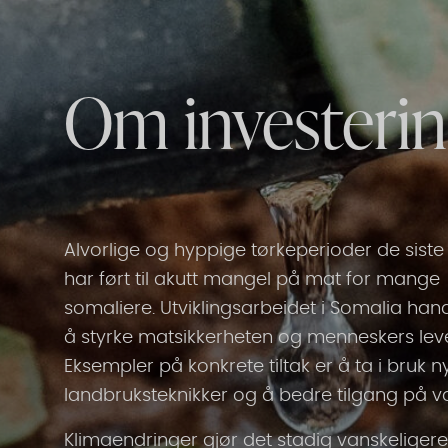
Om investeri
Alvorlige og hyppige tørkeperioder de siste
har ført til akutt mangel på mat for mange
somaliere. Utviklingsarbeidet i Somalia han
å styrke matsikkerheten og menneskers lev
Eksempler på konkrete tiltak er å ta i bruk n
landbruksteknikker og å bedre tilgang på v
Klimaendringer gjør det stadig vanskeliger