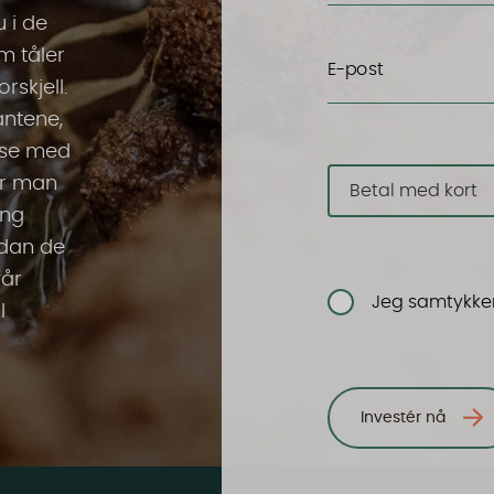
u i de
m tåler
E-post
rskjell.
antene,
okse med
er man
Betal med kort
ing
rdan de
får
Jeg samtykker 
l
Investér nå