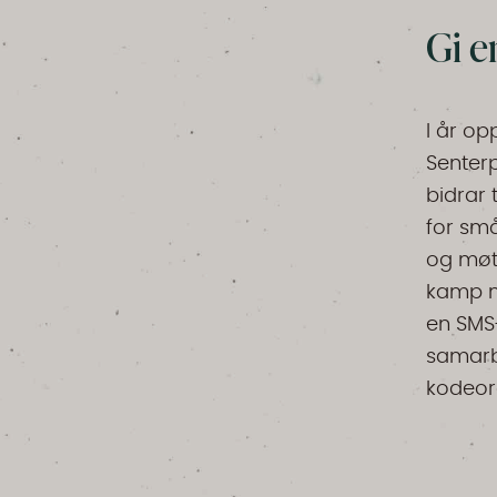
Gi e
I år opp
Senter
bidrar 
for små
og møt
kamp mo
en SMS-
samarb
kodeord