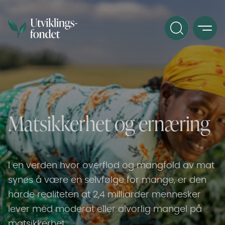
Matsikkerhet og ernæring
I en verden hvor overflod og mangfold av mat
synes å være en selvfølge for mange, er den
harde realiteten at 2,4 milliarder mennesker
lever med moderat eller alvorlig mangel på
matsikkerhet.