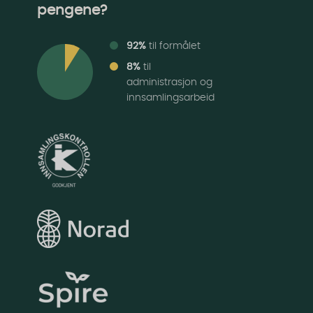
pengene?
92%
til formålet
8%
til
administrasjon og
innsamlingsarbeid