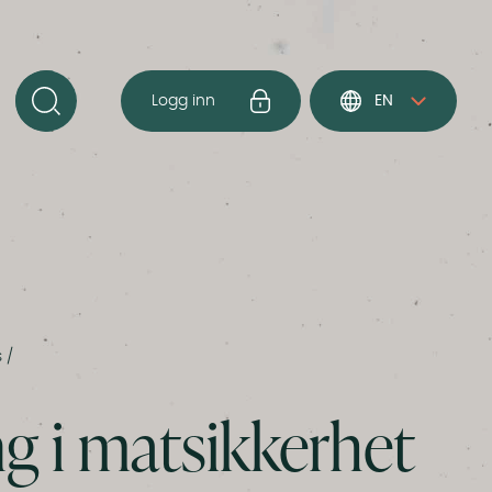
Logg inn
EN
s
/
ng i matsikkerhet