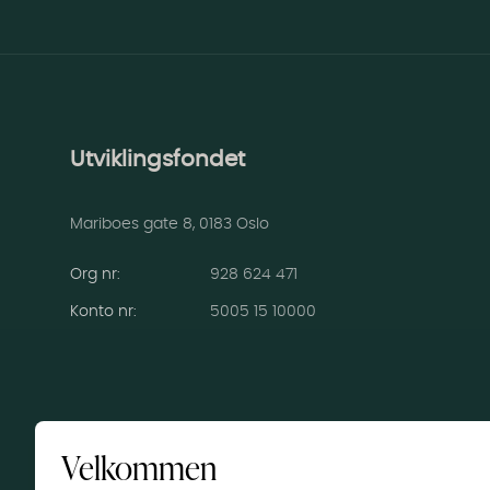
Utviklingsfondet
Mariboes gate 8, 0183 Oslo
Org nr:
928 624 471
Konto nr
:
5005 15 10000
Velkommen