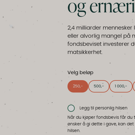
og ernær
2,4 milliarder mennesker
eller alvorlig mangel på 
fondsbeviset investerer d
matsikkerhet.
Velg beløp
250,-
500,-
1 000,-
Legg til personlig hilsen
Når du kjøper fondsbevis får du t
ønsker å gi dette i gave, kan de
hilsen.