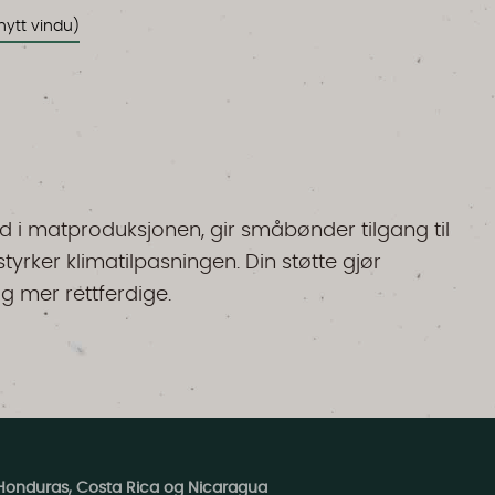
nytt vindu)
d i matproduksjonen, gir småbønder tilgang til
tyrker klimatilpasningen. Din støtte gjør
 mer rettferdige.
Honduras, Costa Rica og Nicaragua