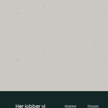
Her jobber vi
Malawi
Etiopia