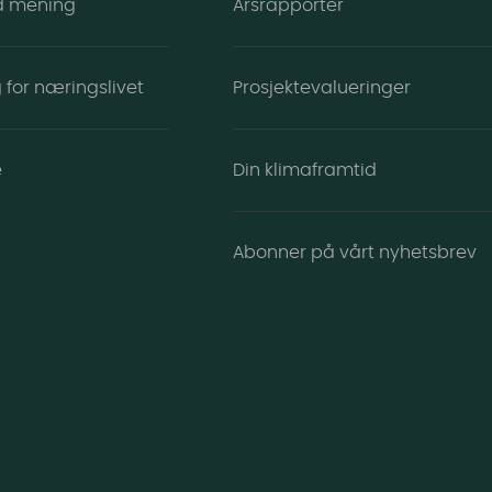
d mening
Årsrapporter
 for næringslivet
Prosjektevalueringer
e
Din klimaframtid
Abonner på vårt nyhetsbrev