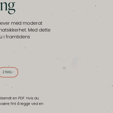
ing
 lever med moderat
matsikkerhet. Med dette
u i framtidens
2 500,-
ilsendt en PDF. Hvis du
t være fint å legge ved en